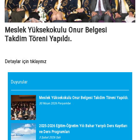
Meslek Yüksekokulu Onur Belgesi
Takdim Töreni Yapıldı.
Detaylar için tıklayınız
Duyurular
Meslek Yüksekokulu Onur Belgesi Takdim Töreni Yapıldı.
30 Nisan 2026 Perşembe
2025-2026 Eğitim-Öğretim Yılı Bahar Yarıyılı Ders Kayıtları
ve Ders Programları
3 Şubat 2026 Salı