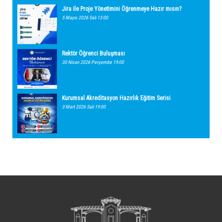
Jira ile Proje Yönetimini Öğrenmeye Hazır mısın?
5 Mayıs 2026 Salı 13:00
Rektör Öğrenci Buluşması
30 Nisan 2026 Perşembe 19:00
Kurumsal Akreditasyon Hazırlık Eğitim Serisi
3 Mart 2026 Salı 19:00