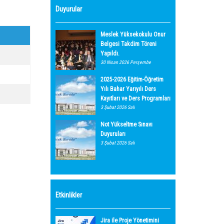
Duyurular
Meslek Yüksekokulu Onur
Belgesi Takdim Töreni
Yapıldı.
30 Nisan 2026 Perşembe
2025-2026 Eğitim-Öğretim
Yılı Bahar Yarıyılı Ders
Kayıtları ve Ders Programları
3 Şubat 2026 Salı
Not Yükseltme Sınavı
Duyuruları
3 Şubat 2026 Salı
Etkinlikler
Jira ile Proje Yönetimini