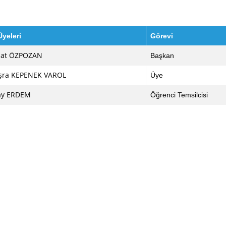
yeleri
Görevi
alat ÖZPOZAN
Başkan
üşra KEPENEK VAROL
Üye
ay ERDEM
Öğrenci Temsilcisi