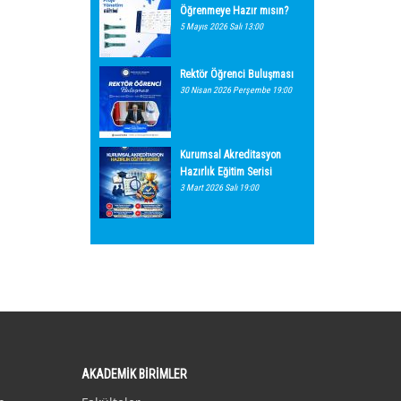
Öğrenmeye Hazır mısın?
5 Mayıs 2026 Salı 13:00
Rektör Öğrenci Buluşması
30 Nisan 2026 Perşembe 19:00
Kurumsal Akreditasyon
Hazırlık Eğitim Serisi
3 Mart 2026 Salı 19:00
AKADEMİK BİRİMLER