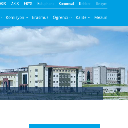
OBIS
ABIS
EBYS
Kütüphane
Kurumsal
Rehber
İletişim
Komisyon
Erasmus
Öğrenci
Kalite
Mezun